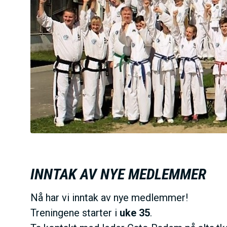
h
o
l
d
INNTAK AV NYE MEDLEMMER
Nå har vi inntak av nye medlemmer!
Treningene starter i
uke 35
.