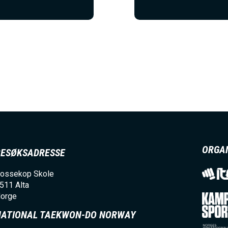
ORGA
BESØKSADRESSE
ossekop Skole
511
Alta
orge
NATIONAL TAEKWON-DO NORWAY