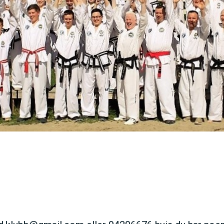
E
N
U
S
A
C
T
I