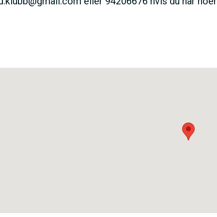
kd.klubb@gmail.com eller 94206676 hvis du har noe
V
E
D
O
M
A
I