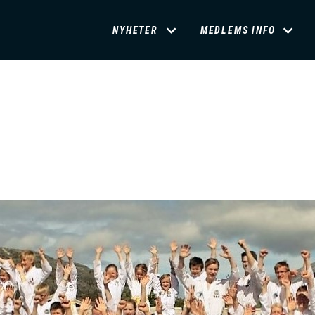
D
NYHETER
MEDLEMS INFO
O
M
A
I
N
M