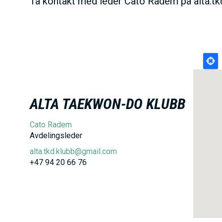
Ta kontakt med leder Cato Radem på alta.t
ALTA TAEKWON-DO KLUBB
Cato Radem
Avdelingsleder
alta.tkd.klubb@gmail.com
+47 94 20 66 76