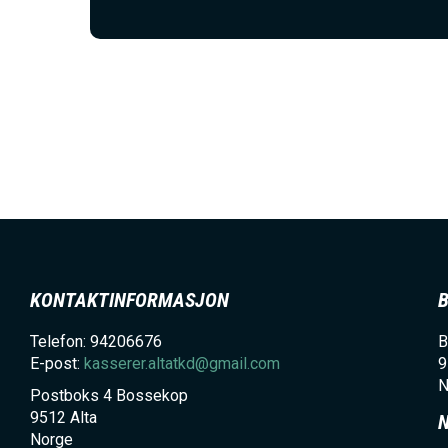
KONTAKTINFORMASJON
Telefon: 94206676
B
E-post:
kasserer.altatkd@gmail.com
9
N
Postboks 4 Bossekop
9512
Alta
Norge