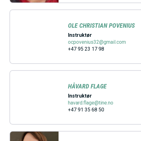
h
o
l
OLE CHRISTIAN POVENIUS
d
Instruktør
ocpovenius32@gmail.com
+47 95 23 17 98
HÅVARD FLAGE
Instruktør
havard.flage@tine.no
+47 91 35 68 50