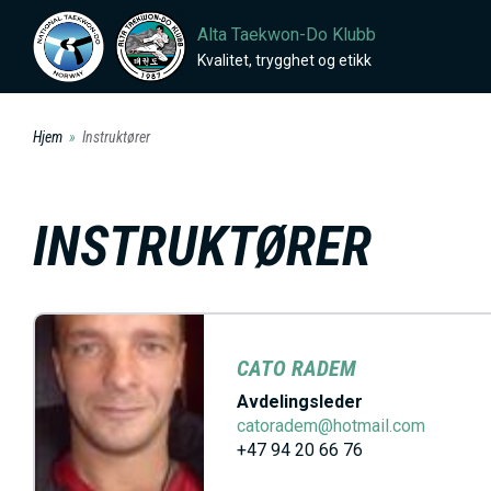
H
Alta Taekwon-Do Klubb
o
Kvalitet, trygghet og etikk
p
p
Hjem
Instruktører
t
i
l
INSTRUKTØRER
h
o
v
e
CATO RADEM
d
Avdelingsleder
i
catoradem@hotmail.com
n
+47 94 20 66 76
n