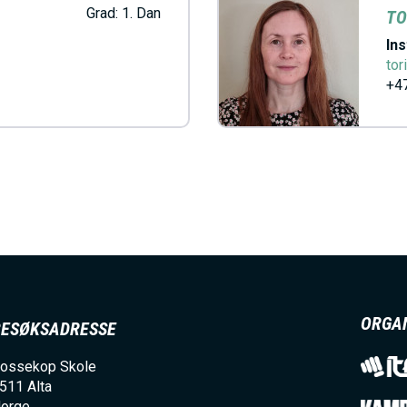
Grad:
1. Dan
TO
V
Ins
tor
E
+47
D
O
M
A
ORGA
BESØKSADRESSE
I
ossekop Skole
511
Alta
orge