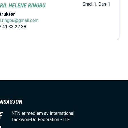
Grad:
1. Dan-1
RIL HELENE RINGBU
truktør
il.ringbu@gmail.com
 41 33 27 38
NISASJON
NTN er medlem av International
Taekwon-Do Federation - ITF