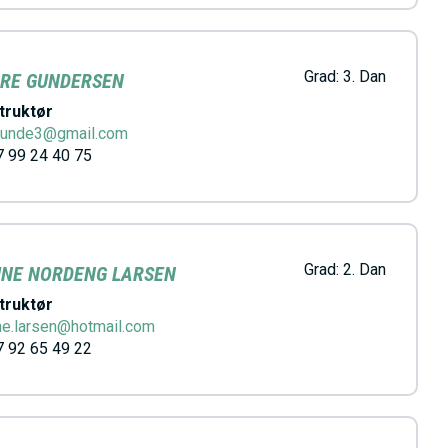
Grad:
3. Dan
RE GUNDERSEN
truktør
gunde3@gmail.com
 99 24 40 75
Grad:
2. Dan
INE NORDENG LARSEN
truktør
ne.larsen@hotmail.com
 92 65 49 22