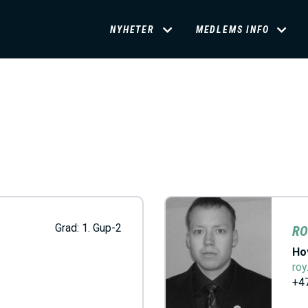
D
NYHETER
MEDLEMS INFO
O
M
A
I
N
Grad:
1. Gup-2
RO
Ho
M
roy
+47