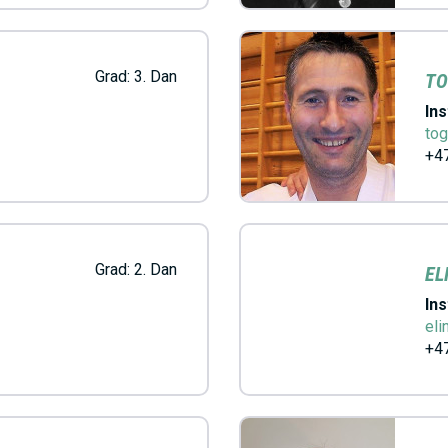
E
N
Grad:
3. Dan
TO
Ins
U
to
+47
S
A
Grad:
2. Dan
EL
C
Ins
eli
+47
T
I