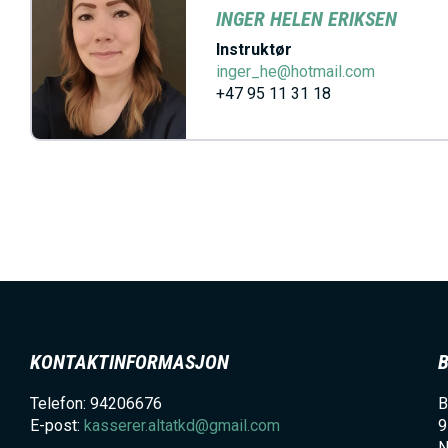
INGER HELEN ERIKSEN
Instruktør
inger_he@hotmail.com
+47 95 11 31 18
KONTAKTINFORMASJON
Telefon: 94206676
B
E-post:
kasserer.altatkd@gmail.com
9
N