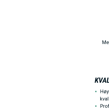
h
o
l
d
Me
KVAL
Høy
kval
Prof