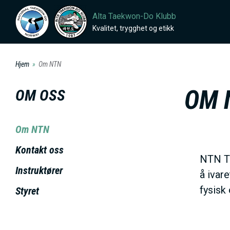
H
Alta Taekwon-Do Klubb
o
Kvalitet, trygghet og etikk
p
p
Hjem
Om NTN
t
i
OM 
OM OSS
l
h
Om NTN
o
v
Kontakt oss
NTN Ta
e
Instruktører
å ivar
d
fysisk
Styret
i
n
n