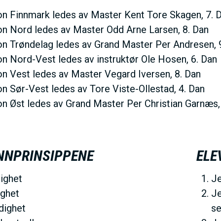
N
on Finnmark ledes av Master Kent Tore Skagen, 7. 
on Nord ledes av Master Odd Arne Larsen, 8. Dan
M
on Trøndelag ledes av Grand Master Per Andresen, 
on Nord-Vest ledes av instruktør Ole Hosen, 6. Dan
E
on Vest ledes av Master Vegard Iversen, 8. Dan
on Sør-Vest ledes av Tore Viste-Ollestad, 4. Dan
N
on Øst ledes av Grand Master Per Christian Garnæs,
U
NNPRINSIPPENE
ELE
ighet
Je
ighet
Je
dighet
se