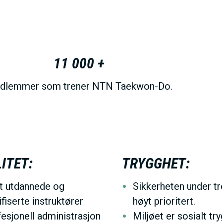
E
N
U
11 000 +
dlemmer som trener NTN Taekwon-Do.
S
A
C
ITET:
TRYGGHET:
T
t utdannede og
Sikkerheten under tr
ifiserte instruktører
høyt prioritert.
I
esjonell administrasjon
Miljøet er sosialt tr