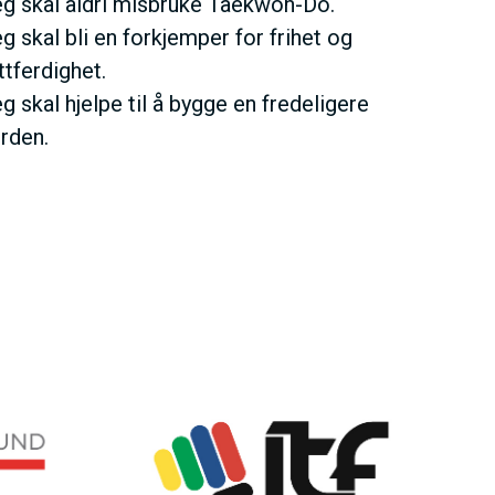
g skal aldri misbruke Taekwon-Do.
g skal bli en forkjemper for frihet og
ttferdighet.
g skal hjelpe til å bygge en fredeligere
rden.