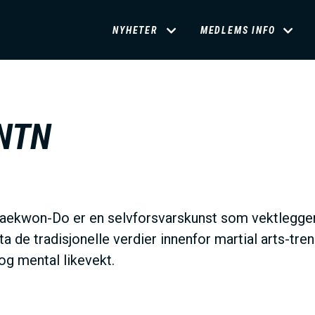
D
NYHETER
MEDLEMS INFO
O
M
NTN
A
I
ekwon-Do er en selvforsvarskunst som vektlegge
N
eta de tradisjonelle verdier innenfor martial arts-tr
 og mental likevekt.
M