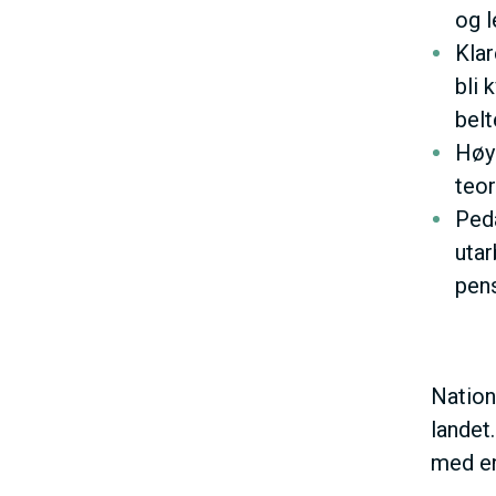
og l
Klar
bli k
belt
Høy
teor
Ped
uta
pen
Nation
landet
med en