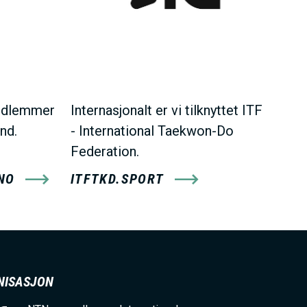
medlemmer
Internasjonalt er vi tilknyttet ITF
und.
- International Taekwon-Do
Federation.
NO
ITFTKD.SPORT
NISASJON