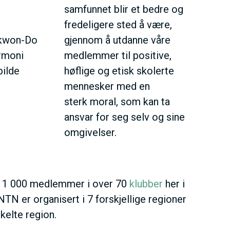
v
samfunnet blir et bedre og
fredeligere sted å være,
ekwon-Do
gjennom å utdanne våre
armoni
medlemmer til positive,
bilde
høflige og etisk skolerte
mennesker med en
sterk moral, som kan ta
ansvar for seg selv og sine
omgivelser.
11 000 medlemmer i over 70
klubber
her i
TN er organisert i 7 forskjellige regioner
kelte region.