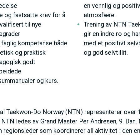
edelse
en vennlig og positi
V
e og fastsatte krav for å
atmosfære.
valifisert til nye
Trening av NTN Ta
E
egrader
gir en indre ro og h
 faglig kompetanse både
med et positivt selv
D
etisk og praktisk
og god selvtillit.
agogisk godt
O
rbeidede
summanualer og kurs.
M
A
al Taekwon-Do Norway (NTN) representerer over 
. NTN ledes av Grand Master Per Andresen, 9. Dan. N
I
 regionsleder som koordinerer all aktivitet i den en