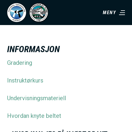
H
MENY
o
p
p
t
INFORMASJON
i
l
Gradering
h
o
Instruktørkurs
v
e
Undervisningsmateriell
d
i
Hvordan knyte beltet
n
n