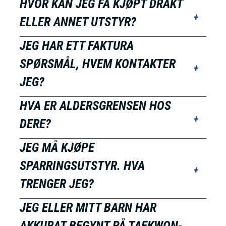
HVOR KAN JEG FÅ KJØPT DRAKT
h
ELLER ANNET UTSTYR?
o
l
JEG HAR ETT FAKTURA
d
SPØRSMÅL, HVEM KONTAKTER
JEG?
HVA ER ALDERSGRENSEN HOS
DERE?
JEG MÅ KJØPE
SPARRINGSUTSTYR. HVA
TRENGER JEG?
JEG ELLER MITT BARN HAR
AKKURAT BEGYNT PÅ TAEKWON-